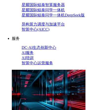
星耀国际鲲泰智算服务器
星耀国际鲲泰问学一体机
星耀国际鲲泰问学一体机DeepSeek版
异构算力调度与加速平台
智算中心(AICC)
服务
DC·AI生态创新中心
AI服务
AI培训
智算中心运营服务