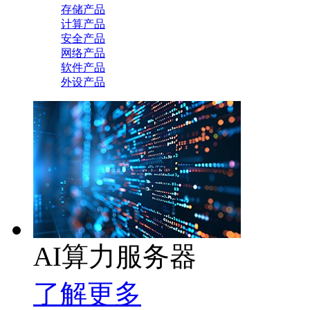
存储产品
计算产品
安全产品
网络产品
软件产品
外设产品
AI算力服务器
了解更多