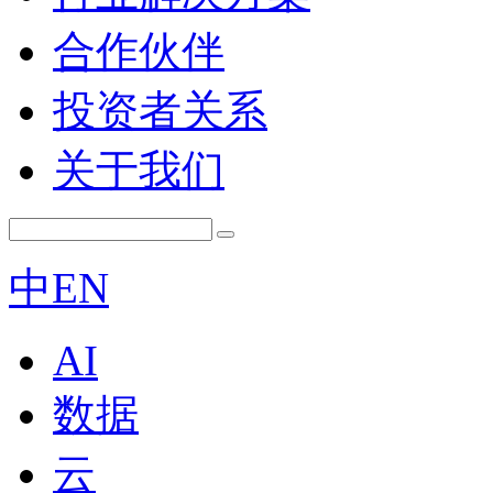
合作伙伴
投资者关系
关于我们
中
EN
AI
数据
云