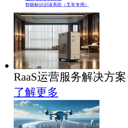
智能标识识读系统（叉车专用）
RaaS运营服务解决方案
了解更多