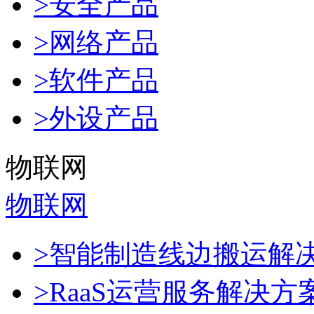
>安全产品
>网络产品
>软件产品
>外设产品
物联网
物联网
>智能制造线边搬运解
>RaaS运营服务解决方