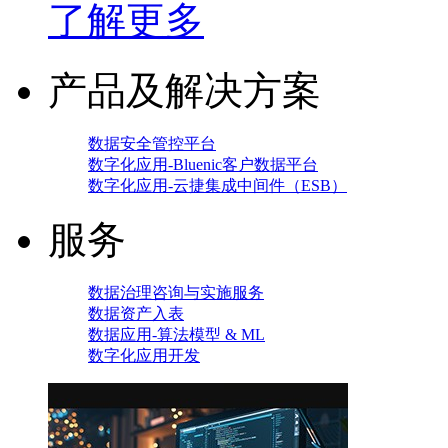
了解更多
产品及解决方案
数据安全管控平台
数字化应用-Bluenic客户数据平台
数字化应用-云捷集成中间件（ESB）
服务
数据治理咨询与实施服务
数据资产入表
数据应用-算法模型 & ML
数字化应用开发