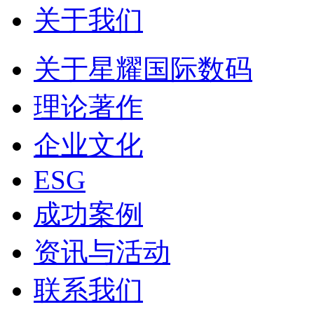
关于我们
关于星耀国际数码
理论著作
企业文化
ESG
成功案例
资讯与活动
联系我们