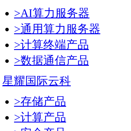
>AI算力服务器
>通用算力服务器
>计算终端产品
>数据通信产品
星耀国际云科
>存储产品
>计算产品