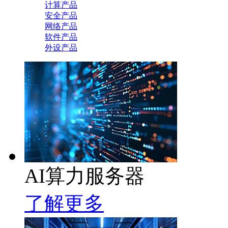
计算产品
安全产品
网络产品
软件产品
外设产品
AI算力服务器
了解更多