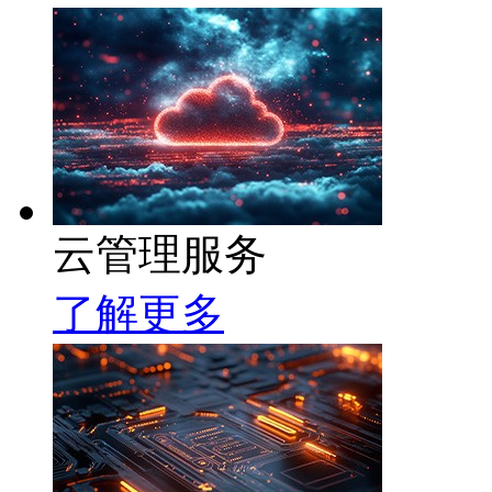
云管理服务
了解更多