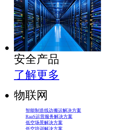
安全产品
了解更多
物联网
智能制造线边搬运解决方案
RaaS运营服务解决方案
低空场景解决方案
低空培训解决方案