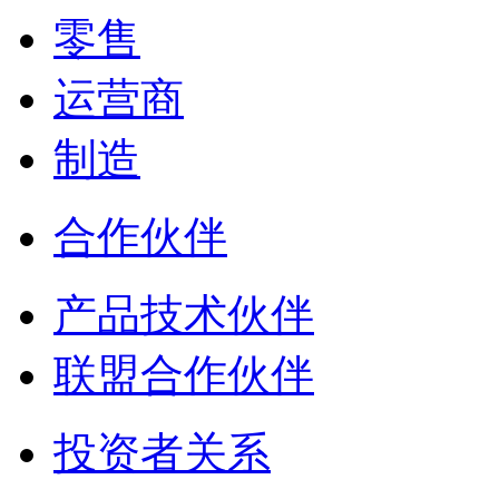
零售
运营商
制造
合作伙伴
产品技术伙伴
联盟合作伙伴
投资者关系