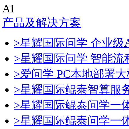
AI
产品及解决方案
>星耀国际问学 企业级A
>星耀国际问学 智能流
>爱问学 PC本地部署
>星耀国际鲲泰智算服
>星耀国际鲲泰问学一
>星耀国际鲲泰问学一体机