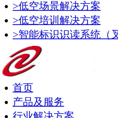
>低空场景解决方案
>低空培训解决方案
>智能标识识读系统（
首页
产品及服务
行业解决方案